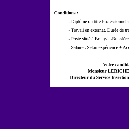
Conditions :
-
Diplôme ou titre Professionnel e
-
Travail en externat. Durée de tr
-
Poste situé à Bruay-la-Buissière
-
Salaire : Selon expérience + Ac
Votre candida
Monsieur LERICHE Y
Directeur du Service Insertion