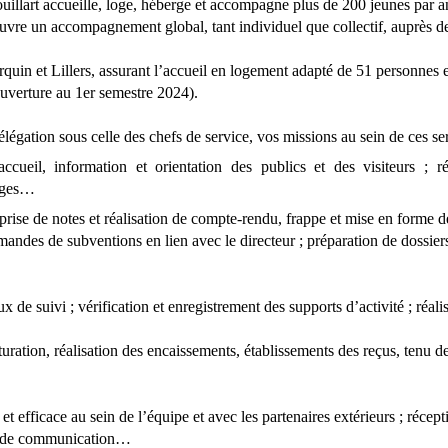
llart accueille, loge, héberge et accompagne plus de 200 jeunes par an
uvre un accompagnement global, tant individuel que collectif, auprès d
quin et Lillers, assurant l’accueil en logement adapté de 51 personnes e
uverture au 1
er
semestre 2024).
élégation sous celle des chefs de service, vos missions au sein de ces ser
accueil, information et orientation des publics et des visiteurs ; ré
sages…
 prise de notes et réalisation de compte-rendu, frappe et mise en forme
andes de subventions en lien avec le directeur ; préparation de dossiers 
x de suivi ; vérification et enregistrement des supports d’activité ; réalisa
cturation, réalisation des encaissements, établissements des reçus, tenu d
t efficace au sein de l’équipe et avec les partenaires extérieurs ; récept
ts de communication…