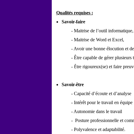
Qualités requises :
Savoir-faire
-
Maitrise de l’outil informatique,
-
Maitrise de Word et Excel,
-
Avoir une bonne élocution et des 
-
Ê
tre capable de gérer plusieurs
Ê
-
tre rigoureux(se) et faire pre
Savoir-être
-
Capacité d’écoute et d’analyse
-
Intérêt pour le travail en équipe
-
Autonomie dans le travail
-
Posture professionnelle et com
-
Polyvalence et adaptabilité.