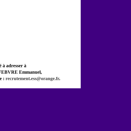
é à adresser à
 LEFEBVRE Emmanuel,
e :
recrutement.ess@orange.fr
.