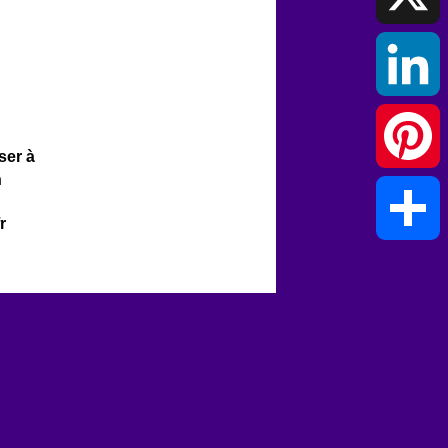
X
LinkedIn
ser à
n
Pinterest
r
Partager